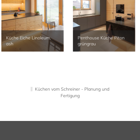
inoleum,
Penthouse Küche Piton
Küche Miner
grüngrau
weiß
Küchen vom Schreiner - Planung und
Fertigung