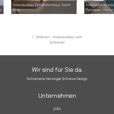
us Samt-
Innenausbau Haus Möbel, Fassade,
Terrasse - Home 11
Einbaus
Wohnen - Innenausbau vom
Schreiner
Wir sind für Sie da.
Schreinerei
Herzinger & Greive Design
Unternehmen
Jobs